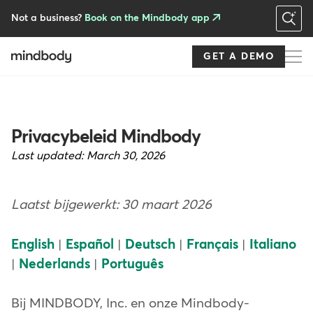
Skip
to
Not a business?
Book on the Mindbody app
main
content
GET A DEMO
Privacybeleid Mindbody
Last updated:
March 30, 2026
Laatst bijgewerkt: 30 maart 2026
English
|
Español
|
Deutsch
|
Français
|
Italiano
|
Nederlands
|
Português
Bij MINDBODY, Inc. en onze Mindbody-