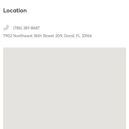
Location
(786) 381-8687
7902 Northwest 36th Street 209,
Doral,
FL
33166