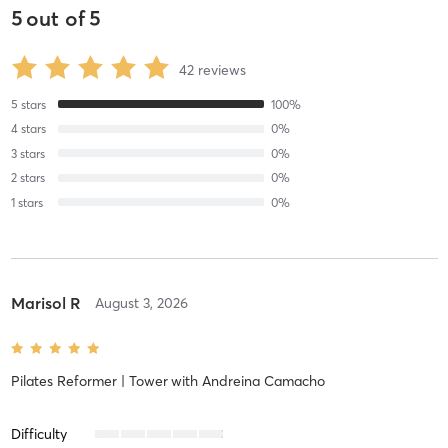
5
out of
5
42
reviews
5
stars
100
%
4
stars
0
%
3
stars
0
%
2
stars
0
%
1
stars
0
%
Marisol R
August 3, 2026
Pilates Reformer | Tower
with
Andreina Camacho
Difficulty