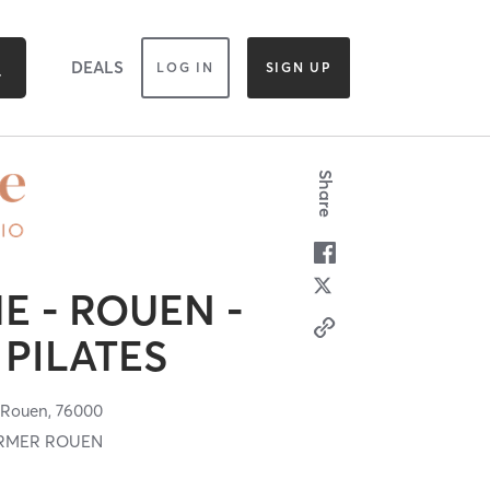
DEALS
LOG IN
SIGN UP
Share
E - ROUEN -
PILATES
,
Rouen,
76000
ORMER ROUEN