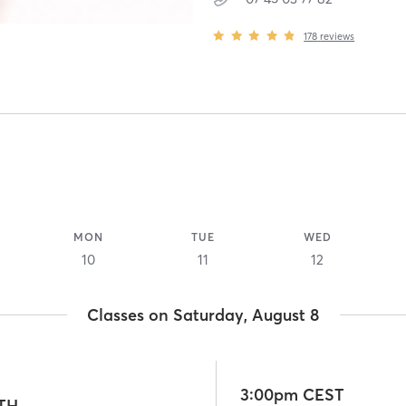
178
reviews
MON
TUE
WED
10
11
12
Classes on Saturday, August 8
3:00pm CEST
TH