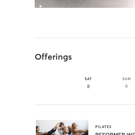
Offerings
SAT
SUN
8
9
PILATES
REFORMER WI