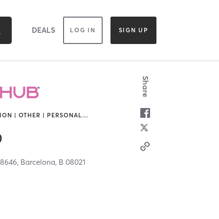
DEALS
LOG IN
SIGN UP
Share
ION | OTHER | PERSONAL
…
®
88646,
Barcelona,
B
08021