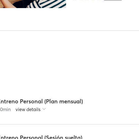
Entreno Personal (Plan mensual)
60
min
view details
ntreno Personal (Sesión suelta)