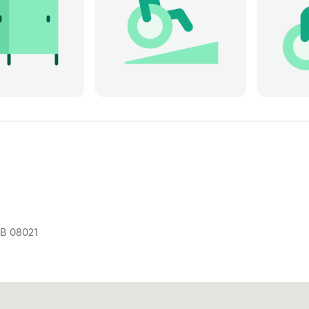
,
B
08021