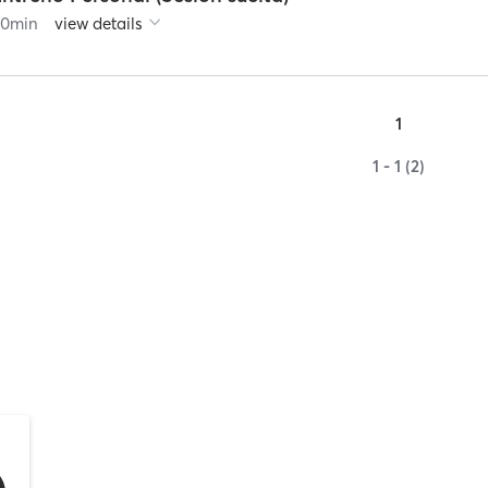
60
min
view details
1
1 - 1 (2)