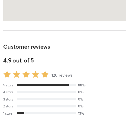
Customer reviews
4.9
out of
5
120
reviews
5
stars
88
%
4
stars
0
%
3
stars
0
%
2
stars
0
%
1
stars
13
%