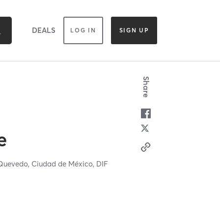
DEALS
LOG IN
SIGN UP
Share
e
 Quevedo,
Ciudad de México,
DIF