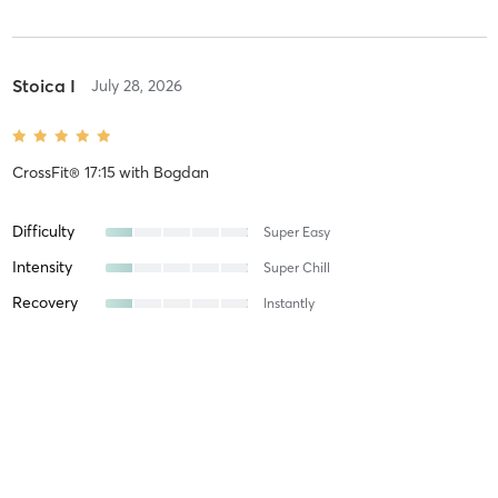
Stoica I
July 28, 2026
CrossFit® 17:15
with
Bogdan
Difficulty
Super Easy
Intensity
Super Chill
Recovery
Instantly
Stoica I
July 24, 2026
CrossFit® 17:15
with
Bogdan