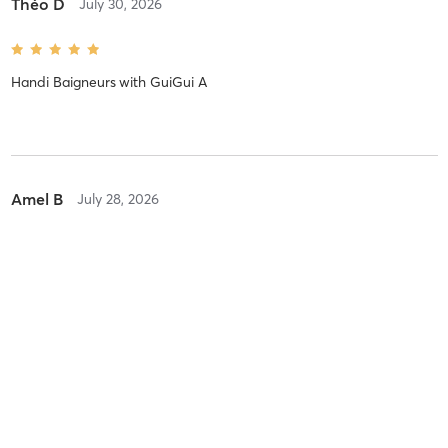
Théo D
July 30, 2026
Handi Baigneurs
with
GuiGui A
Amel B
July 28, 2026
Grands baigneurs débutants
with
GuiGui A
Professionnel, pédagogue, m’a mis en confiance dès le début. Je
recommande 100%
Alexandre M
July 24, 2026