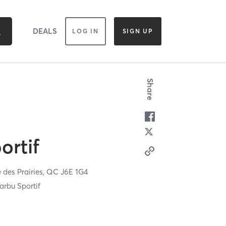
DEALS
LOG IN
SIGN UP
Share
ortif
des Prairies,
QC
J6E 1G4
arbu Sportif