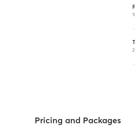
F
1
2
Pricing and Packages