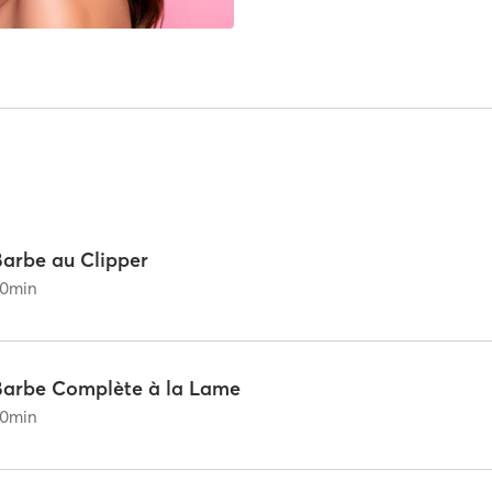
Barbe au Clipper
0
min
Barbe Complète à la Lame
0
min