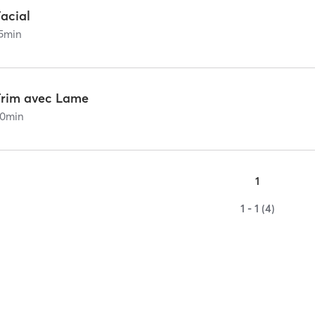
acial
5
min
Trim avec Lame
0
min
1
1 - 1 (4)