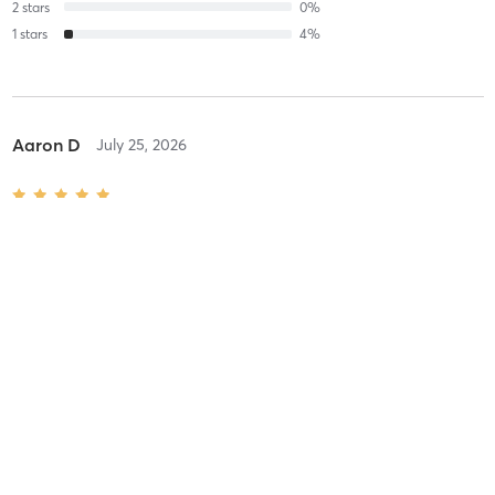
2
stars
0
%
1
stars
4
%
Aaron D
July 25, 2026
Jivamukti 🧘🏼‍♀️Afternoon Flow Open75 DE - THREE BOONS
YOGA
with
Hilli Hahn
superb class.
Difficulty
Just Fine
Intensity
Intense
Recovery
Quickly